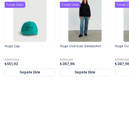
Fırsat Ürün
Fırsat Ürün
Fırsat 
Huge Cap
Huge Oversize Sweatshirt
Huge Ov
₺689,90
₺919,90
₺969,9
₺551,92
₺367,96
₺387,9
Sepete Ekle
Sepete Ekle