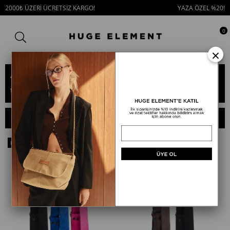
2000₺ ÜZERİ ÜCRETSİZ KARGO!
YAZA ÖZEL %20!
0
×
Askılar
Askılar
SIRALAMA
FILTRELEME
Fırsat
Fırsat
Ürünü
Ürünü