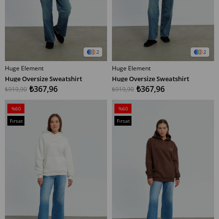
2
2
Huge Element
Huge Element
SEPETE EKLE
SEPETE EKLE
Huge Oversize Sweatshirt
Huge Oversize Sweatshirt
₺367,96
₺367,96
₺919,90
₺919,90
%60
%60
İndirim
İndirim
Fırsat
Fırsat
%60İndirim
%60İndirim
Ürünü
Ürünü