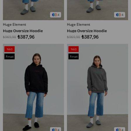
4
4
Huge Element
Huge Element
SEPETE EKLE
SEPETE EKLE
Huge Oversize Hoodie
Huge Oversize Hoodie
₺387,96
₺387,96
₺969,90
₺969,90
%60
%60
İndirim
İndirim
Fırsat
Fırsat
%60İndirim
%60İndirim
Ürünü
Ürünü
4
4