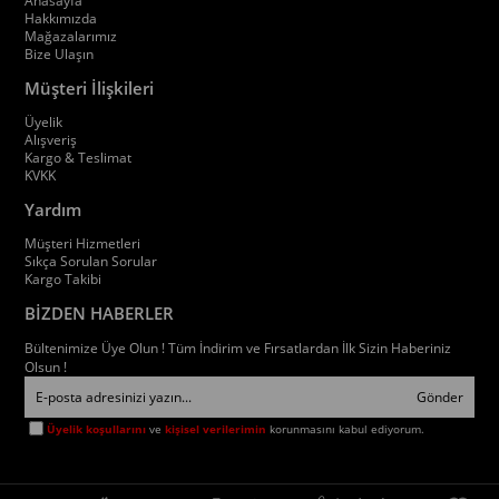
Anasayfa
Hakkımızda
Mağazalarımız
Bize Ulaşın
Müşteri İlişkileri
Üyelik
Alışveriş
Kargo & Teslimat
KVKK
Yardım
Müşteri Hizmetleri
Sıkça Sorulan Sorular
Kargo Takibi
BİZDEN HABERLER
Bültenimize Üye Olun ! Tüm İndirim ve Fırsatlardan İlk Sizin Haberiniz
Olsun !
Gönder
Üyelik koşullarını
ve
kişisel verilerimin
korunmasını kabul ediyorum.