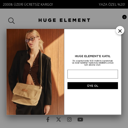
2000₺ ÜZERİ ÜCRETSİZ KARGO!
YAZA ÖZEL %20!
0
×