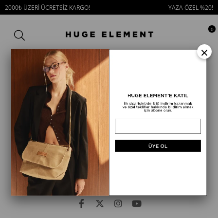
2000₺ ÜZERİ ÜCRETSİZ KARGO!
YAZA ÖZEL %20!
0
×